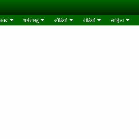
्काद
धर्मशास्त्रु
ऑडियो
वीडियो
साहित्‍य